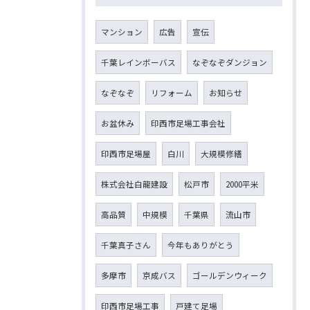
マンション
広告
宣伝
千葉レインボーバス
なぞなぞダンジョン
なぞなぞ
リフォーム
お知らせ
お盆休み
印西市足場工事会社
印西市足場屋
白川
大規模修繕
株式会社白龍建設
松戸市
2000平米
高品質
中規模
千葉県
流山市
千葉真子さん
今年もありがとう
多摩市
京成バス
ゴールデンウィーク
印西市足場工事
戸建て足場