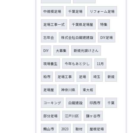
中規模足場
千葉足場
リフォーム足場
足場工事一式
千葉県足場屋
特集
忘年会
株式会社白龍建建設
DIY足場
DIY
大募集
新規元請けさん
現場養生
今年もあと少し
11月
柏市
足場工事
足場
埼玉
新規
足場屋
神奈川県
東大和
コーキング
白龍建設
印西市
千葉
部分足場
江戸川区
鎌ヶ谷市
館山市
2023
取材
屋根足場