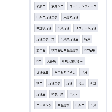
多摩市
京成バス
ゴールデンウィーク
印西市足場工事
戸建て足場
中規模足場
千葉足場
リフォーム足場
足場工事一式
千葉県足場屋
特集
忘年会
株式会社白龍建建設
DIY足場
DIY
大募集
新規元請けさん
現場養生
今年もあと少し
11月
柏市
足場工事
足場
埼玉
新規
足場屋
神奈川県
東大和
コーキング
白龍建設
印西市
千葉