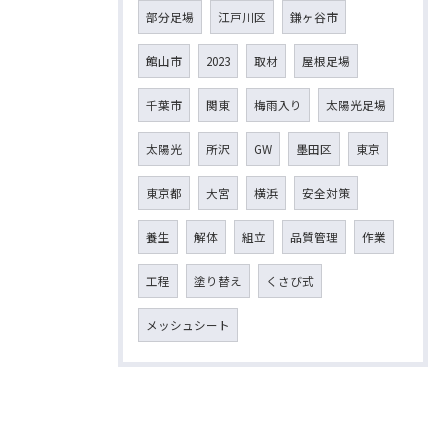
部分足場
江戸川区
鎌ヶ谷市
館山市
2023
取材
屋根足場
千葉市
関東
梅雨入り
太陽光足場
太陽光
所沢
GW
墨田区
東京
東京都
大宮
横浜
安全対策
養生
解体
組立
品質管理
作業
工程
塗り替え
くさび式
メッシュシート